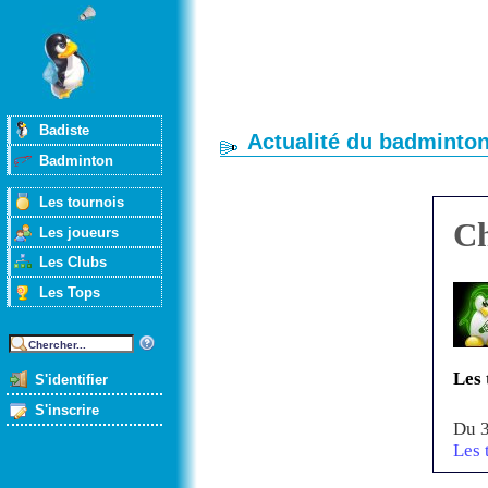
Badiste
Actualité du badminto
Badminton
Les tournois
Ch
Les joueurs
Les Clubs
Les Tops
Les 
S'identifier
S'inscrire
Du 3
Les 