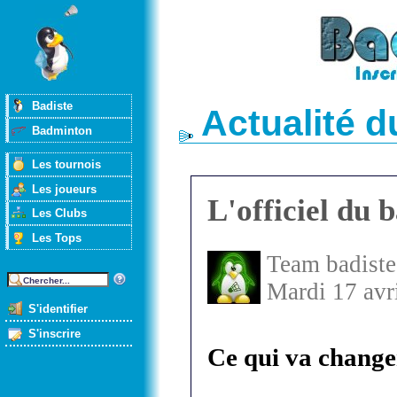
Badiste
Actualité 
Badminton
Les tournois
Les joueurs
L'officiel du
Les Clubs
Les Tops
Team badiste
Mardi 17 avr
S'identifier
S'inscrire
Ce qui va change